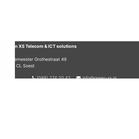
Green XS Telecom & ICT solutions
Burgemeester Grothestraat 49
3761 CL Soest
(088) 274 20 42
info@green-xs.nl